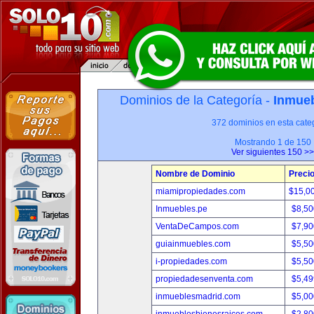
Dominios de la Categoría -
Inmueb
372 dominios en esta categ
Mostrando 1 de 150
Ver siguientes 150 >>
Nombre de Dominio
Preci
miamipropiedades.com
$15,0
Inmuebles.pe
$8,50
VentaDeCampos.com
$7,90
guiainmuebles.com
$5,50
i-propiedades.com
$5,50
propiedadesenventa.com
$5,49
inmueblesmadrid.com
$5,00