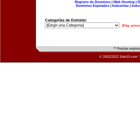
Registro de Dominios
|
Web Hosting
|
D
Dominios Expirados
|
Industrias
|
Indu
Categorías de Dominio:
[Pág. princi
** Precios expre
© 2002/2022 Solo10.com