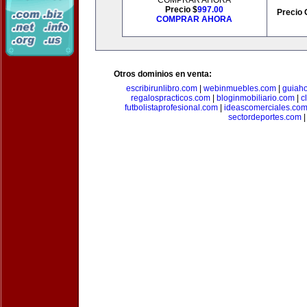
COMPRAR AHORA
Precio $
997.00
Precio 
COMPRAR AHORA
Otros dominios en venta:
escribirunlibro.com
|
webinmuebles.com
|
guiaho
regalospracticos.com
|
bloginmobiliario.com
|
c
futbolistaprofesional.com
|
ideascomerciales.co
sectordeportes.com
|