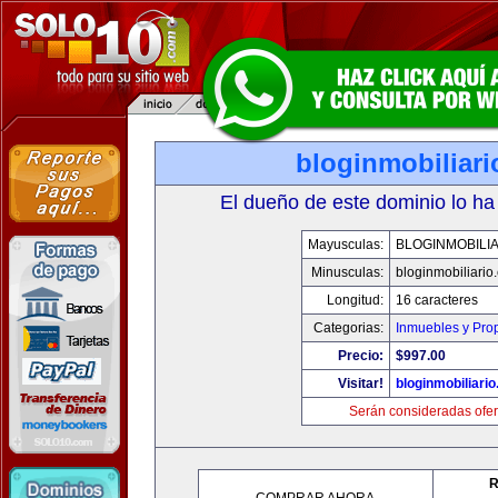
bloginmobiliar
El dueño de este dominio lo ha
Mayusculas:
BLOGINMOBILI
Minusculas:
bloginmobiliario
Longitud:
16 caracteres
Categorias:
Inmuebles y Pro
Precio:
$997.00
Visitar!
bloginmobiliari
Serán consideradas ofer
R