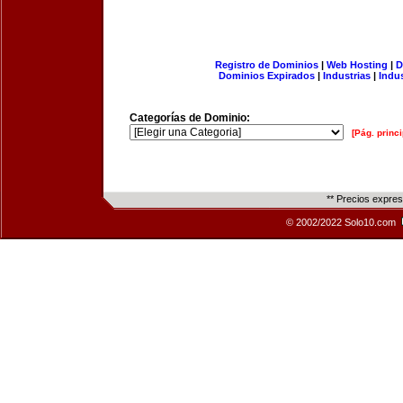
Registro de Dominios
|
Web Hosting
|
D
Dominios Expirados
|
Industrias
|
Indu
Categorías de Dominio:
[Pág. princi
** Precios expre
© 2002/2022 Solo10.com