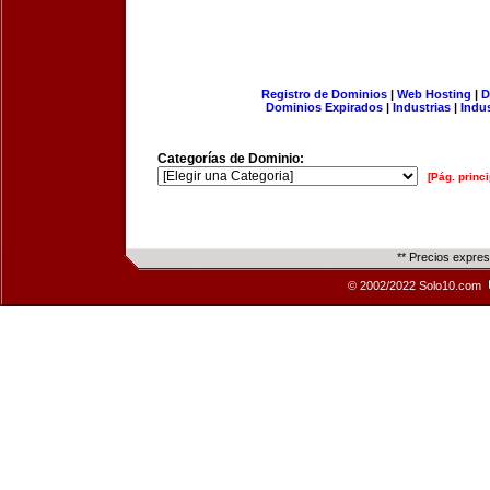
Registro de Dominios
|
Web Hosting
|
D
Dominios Expirados
|
Industrias
|
Indu
Categorías de Dominio:
[Pág. princi
** Precios expre
© 2002/2022 Solo10.com