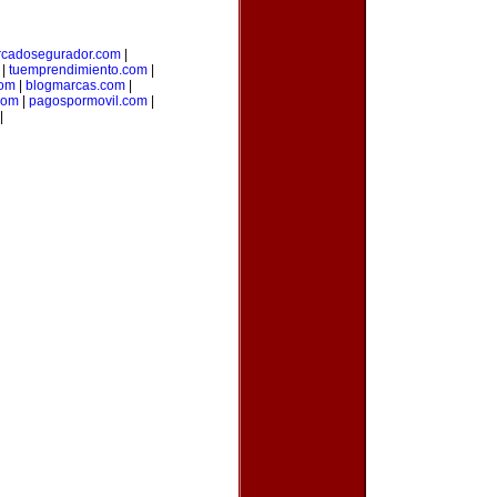
cadosegurador.com
|
|
tuemprendimiento.com
|
com
|
blogmarcas.com
|
com
|
pagospormovil.com
|
|