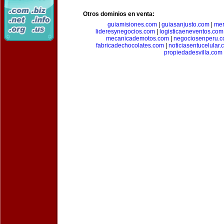
Otros dominios en venta:
guiamisiones.com
|
guiasanjusto.com
|
mer
lideresynegocios.com
|
logisticaeneventos.com
mecanicademotos.com
|
negociosenperu.
fabricadechocolates.com
|
noticiasentucelular.
propiedadesvilla.com