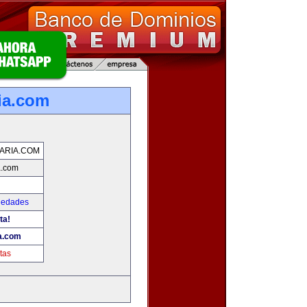
ria.com
IARIA.COM
a.com
iedades
ta!
ia.com
tas