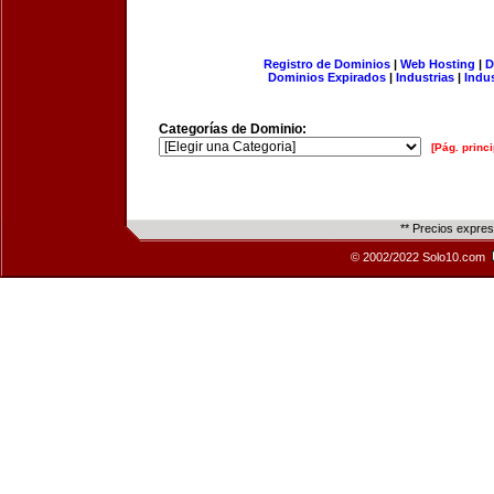
Registro de Dominios
|
Web Hosting
|
D
Dominios Expirados
|
Industrias
|
Indu
Categorías de Dominio:
[Pág. princi
** Precios expre
© 2002/2022 Solo10.com