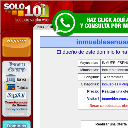
inmueblesenus
El dueño de este dominio lo ha
Mayusculas:
INMUEBLESEN
Minusculas:
inmueblesenusa
Longitud:
14 caracteres
Categorias:
Inmuebles y Pro
Precio:
Realizar una ofe
Visitar!
inmueblesenus
Serán consideradas ofer
Realizar una Oferta