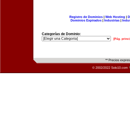
Registro de Dominios
|
Web Hosting
|
D
Dominios Expirados
|
Industrias
|
Indu
Categorías de Dominio:
[Pág. princi
** Precios expre
© 2002/2022 Solo10.com