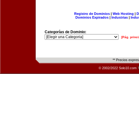
Registro de Dominios
|
Web Hosting
|
D
Dominios Expirados
|
Industrias
|
Indu
Categorías de Dominio:
[Pág. princi
** Precios expre
© 2002/2022 Solo10.com