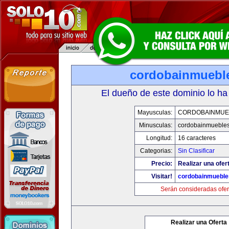
cordobainmuebl
El dueño de este dominio lo ha
Mayusculas:
CORDOBAINMUE
Minusculas:
cordobainmueble
Longitud:
16 caracteres
Categorias:
Sin Clasificar
Precio:
Realizar una ofer
Visitar!
cordobainmueble
Serán consideradas ofer
Realizar una Oferta