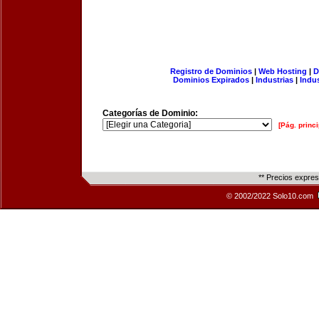
Registro de Dominios
|
Web Hosting
|
D
Dominios Expirados
|
Industrias
|
Indu
Categorías de Dominio:
[Pág. princi
** Precios expre
© 2002/2022 Solo10.com