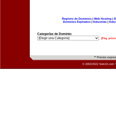
Registro de Dominios
|
Web Hosting
|
D
Dominios Expirados
|
Industrias
|
Indu
Categorías de Dominio:
[Pág. princi
** Precios expre
© 2002/2022 Solo10.com