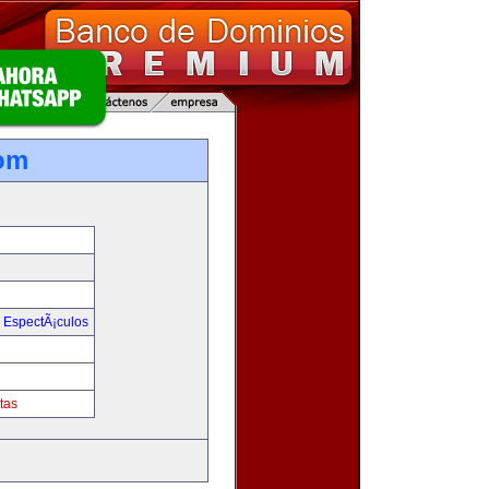
om
y EspectÃ¡culos
tas