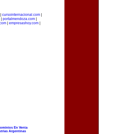
|
cursointernacional.com
|
|
portalmendoza.com
|
.com
|
empresashoy.com
|
ominios En Venta
strias Argentinas