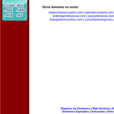
Otros dominios en venta:
negociosenecuador.com
|
adondecomprar.com
estilistaprofesional.com
|
expoartesanal.com
trabajadoresonline.com
|
consultorianegocios
Registro de Dominios
|
Web Hosting
|
D
Dominios Expirados
|
Industrias
|
Indu