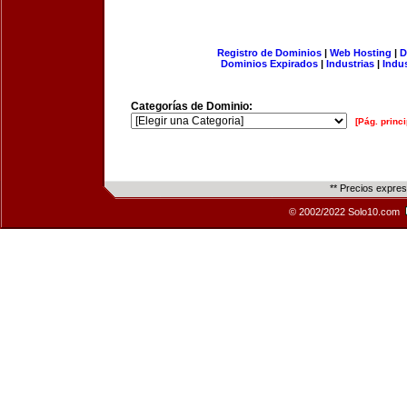
Registro de Dominios
|
Web Hosting
|
D
Dominios Expirados
|
Industrias
|
Indu
Categorías de Dominio:
[Pág. princi
** Precios expre
© 2002/2022 Solo10.com