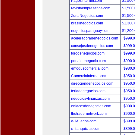
PagosInternet.com
$1,500
revistaempresarios.com
$1,500
ZonaNegocios.com
$1,500
brasilnegocios.com
$1,300
negociosparaguay.com
$1,200
aceleradoradenegocios.com
$999.
consejosdenegocios.com
$999.
forodenegocios.com
$999.
portaldenegocio.com
$990.
enfoquecomercial.com
$980.
ComercioInternet.com
$950.
direcciondenegocios.com
$950.
feriadenegocios.com
$950.
negociosyfinanzas.com
$950.
enlacesdenegocios.com
$900.
thetradernetwork.com
$900.
e-Afiliados.com
$899.
e-franquicias.com
$899.