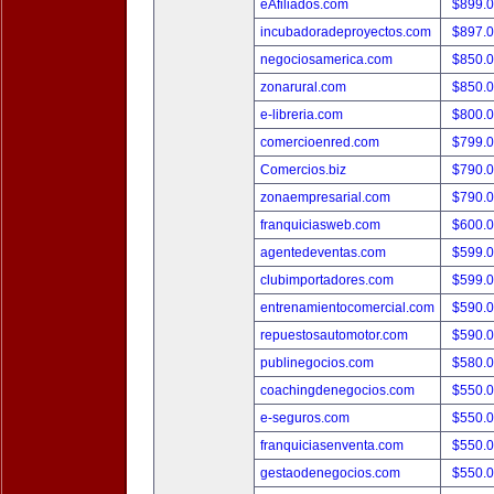
eAfiliados.com
$899.
incubadoradeproyectos.com
$897.
negociosamerica.com
$850.
zonarural.com
$850.
e-libreria.com
$800.
comercioenred.com
$799.
Comercios.biz
$790.
zonaempresarial.com
$790.
franquiciasweb.com
$600.
agentedeventas.com
$599.
clubimportadores.com
$599.
entrenamientocomercial.com
$590.
repuestosautomotor.com
$590.
publinegocios.com
$580.
coachingdenegocios.com
$550.
e-seguros.com
$550.
franquiciasenventa.com
$550.
gestaodenegocios.com
$550.