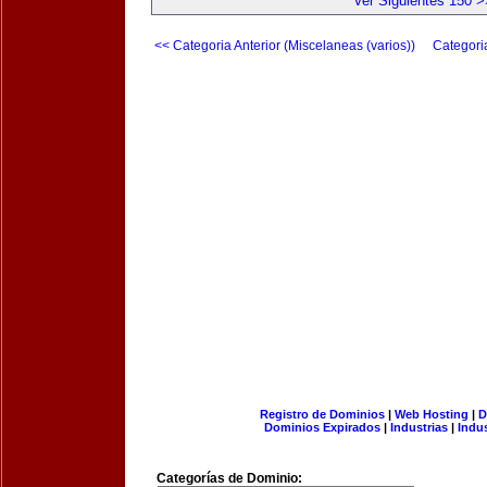
Ver Siguientes 150 >
<< Categoria Anterior (Miscelaneas (varios))
Categori
Registro de Dominios
|
Web Hosting
|
D
Dominios Expirados
|
Industrias
|
Indu
Categorías de Dominio: