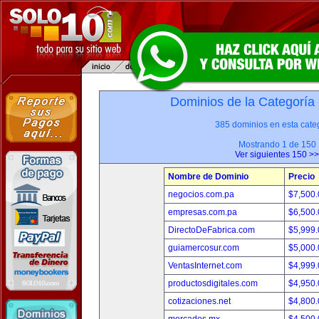
Dominios de la Categoría
385 dominios en esta categ
Mostrando 1 de 150
Ver siguientes 150 >>
Nombre de Dominio
Precio
negocios.com.pa
$7,500
empresas.com.pa
$6,500
DirectoDeFabrica.com
$5,999
guiamercosur.com
$5,000
VentasInternet.com
$4,999
productosdigitales.com
$4,950
cotizaciones.net
$4,800