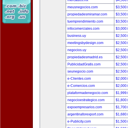
mercados.mx
$4,500
meusnegocios.com
$3,500
propiedadesmiramar.com
$3,500
tuemprendimiento.com
$3,500
infocomerciales.com
$3,000
business.uy
$2,500
meetingsbydesign.com
$2,500
negocios.uy
$2,500
propiedadesmadrid.es
$2,500
PublicidadGratis.com
$2,500
seunegocio.com
$2,500
e-Clientes.com
$2,000
e-Comercios.com
$2,000
plataformadenegocio.com
$1,999
negocioestrategico.com
$1,800
expoempresarios.com
$1,700
argentinaforexport.com
$1,680
e-Publicity.com
$1,500