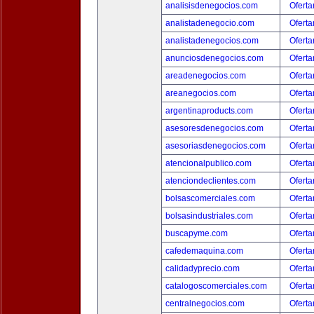
analisisdenegocios.com
Oferta
analistadenegocio.com
Oferta
analistadenegocios.com
Oferta
anunciosdenegocios.com
Oferta
areadenegocios.com
Oferta
areanegocios.com
Oferta
argentinaproducts.com
Oferta
asesoresdenegocios.com
Oferta
asesoriasdenegocios.com
Oferta
atencionalpublico.com
Oferta
atenciondeclientes.com
Oferta
bolsascomerciales.com
Oferta
bolsasindustriales.com
Oferta
buscapyme.com
Oferta
cafedemaquina.com
Oferta
calidadyprecio.com
Oferta
catalogoscomerciales.com
Oferta
centralnegocios.com
Oferta