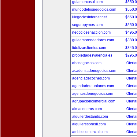
guiamercosul.com
$550.
mundodelosnegocios.com
$550.
NegociosInternet.net
$550.
seguropymes.com
$550.
negociosenaccion.com
$495.
guiaemprendedores.com
$380.
fidelizarclientes.com
$345.
propiedadesvalencia.es
$295.
abcnegocios.com
Oferta
academiadenegocios.com
Oferta
agenciadecoches.com
Oferta
agendadereuniones.com
Oferta
agentesdenegocios.com
Oferta
agrupacioncomercial.com
Oferta
almaceneros.com
Oferta
alquilerdestands.com
Oferta
alquileresbrasil.com
Oferta
ambitocomercial.com
Oferta