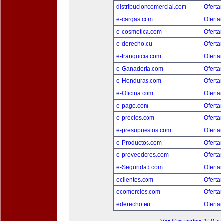
distribucioncomercial.com
Oferta
e-cargas.com
Oferta
e-cosmetica.com
Oferta
e-derecho.eu
Oferta
e-franquicia.com
Oferta
e-Ganaderia.com
Oferta
e-Honduras.com
Oferta
e-Oficina.com
Oferta
e-pago.com
Oferta
e-precios.com
Oferta
e-presupuestos.com
Oferta
e-Productos.com
Oferta
e-proveedores.com
Oferta
e-Seguridad.com
Oferta
eclientes.com
Oferta
ecomercios.com
Oferta
ederecho.eu
Oferta