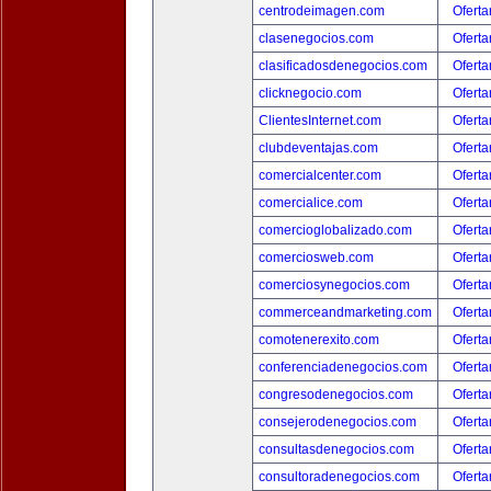
centrodeimagen.com
Oferta
clasenegocios.com
Oferta
clasificadosdenegocios.com
Oferta
clicknegocio.com
Oferta
ClientesInternet.com
Oferta
clubdeventajas.com
Oferta
comercialcenter.com
Oferta
comercialice.com
Oferta
comercioglobalizado.com
Oferta
comerciosweb.com
Oferta
comerciosynegocios.com
Oferta
commerceandmarketing.com
Oferta
comotenerexito.com
Oferta
conferenciadenegocios.com
Oferta
congresodenegocios.com
Oferta
consejerodenegocios.com
Oferta
consultasdenegocios.com
Oferta
consultoradenegocios.com
Oferta