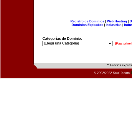
Registro de Dominios
|
Web Hosting
|
D
Dominios Expirados
|
Industrias
|
Indu
Categorías de Dominio:
[Pág. princi
** Precios expre
© 2002/2022 Solo10.com